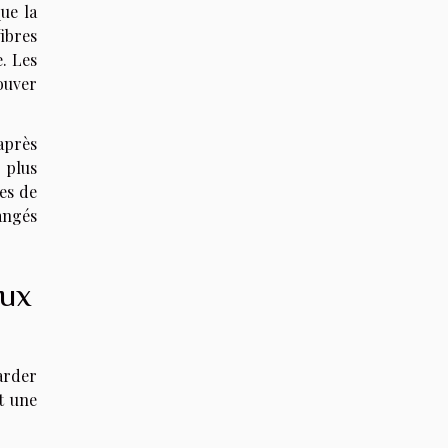
ue la
fibres
e. Les
ouver
après
 plus
res de
angés
aux
garder
t une