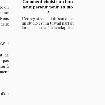
Comment choisir un bon
haut parleur pour studio
ec du
?
comme
 Nous
L’enregistrement de son dans
un studio est un travail parfait
 deux
lorsque les matériels adaptés...
cWall
st de
ne pas
yau à
ement
n d’un