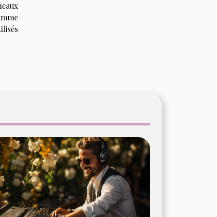
neaux
gamme
lisés